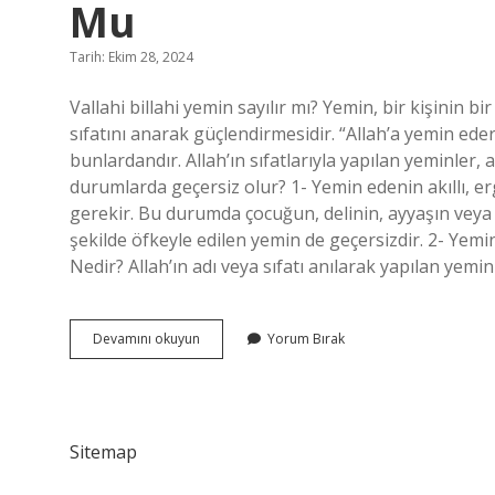
Mu
Tarih: Ekim 28, 2024
Vallahi billahi yemin sayılır mı? Yemin, bir kişinin 
sıfatını anarak güçlendirmesidir. “Allah’a yemin ederi
bunlardandır. Allah’ın sıfatlarıyla yapılan yeminler, 
durumlarda geçersiz olur? 1- Yemin edenin akıllı, e
gerekir. Bu durumda çocuğun, delinin, ayyaşın veya
şekilde öfkeyle edilen yemin de geçersizdir. 2- Ye
Nedir? Allah’ın adı veya sıfatı anılarak yapılan yemin
Vallahi
Devamını okuyun
Yorum Bırak
Billahi
Tallahi
Demeden
Yemin
Olur
Sitemap
Mu