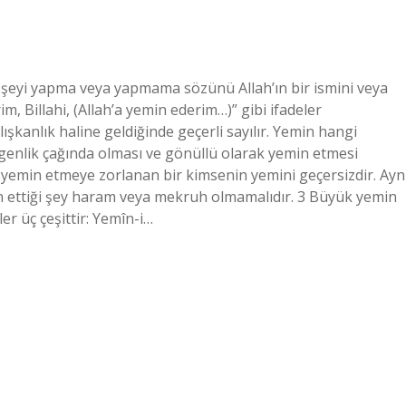
bir şeyi yapma veya yapmama sözünü Allah’ın bir ismini veya
m, Billahi, (Allah’a yemin ederim…)” gibi ifadeler
alışkanlık haline geldiğinde geçerli sayılır. Yemin hangi
rgenlik çağında olması ve gönüllü olarak yemin etmesi
 yemin etmeye zorlanan bir kimsenin yemini geçersizdir. Ayn
min ettiği şey haram veya mekruh olmamalıdır. 3 Büyük yemin
ler üç çeşittir: Yemîn-i…