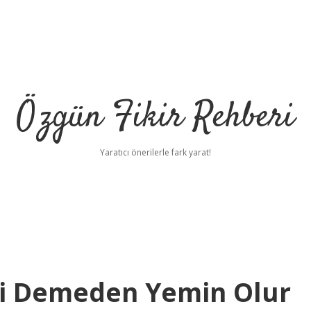
Özgün Fikir Rehberi
Yaratıcı önerilerle fark yarat!
ahi Demeden Yemin Olur