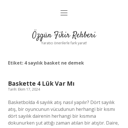
menüyü
Gizlilik Politikası
aç
Hakkımızda
Özgün Fikir Rehberi
Yasal Uyarı
Yaratıcı önerilerle fark yarat!
Etiket:
4 sayılık basket ne demek
Baskette 4 Lük Var Mı
Tarih: Ekim 17, 2024
Basketbolda 4 sayılık atış nasıl yapılır? Dört sayılık
atış, bir oyuncunun vücudunun herhangi bir kısmı
dört sayılık dairenin herhangi bir kısmına
dokunurken şut attığı zaman atılan bir atıştır. Daire,