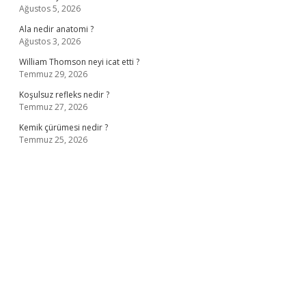
Ağustos 5, 2026
Ala nedir anatomi ?
Ağustos 3, 2026
William Thomson neyi icat etti ?
Temmuz 29, 2026
Koşulsuz refleks nedir ?
Temmuz 27, 2026
Kemik çürümesi nedir ?
Temmuz 25, 2026
ş
ilbet giriş adresi
www.betexper.xyz/