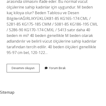
arasında olmasını ifade eder. Bu normal vücut
ölçülerine sahip kadınlar için uygundur. M beden
kaç kiloya olur? Beden Tablosu ve Desen
BilgileriAĞIRLIKYÜKLÜK81-85 KG165-174 CML /
5281-85 KG175-185 CMM / 5081-85 KG186-195 CML
/ 5286-90 KG170-174 CMXL / 5413 satır daha 40
beden m mi? 40 beden genellikle M beden olarak
adlandırılır ve belirli vücut ölçülerine sahip kadınlar
tarafından tercih edilir. 40 beden ölçüleri genellikle
95-97 cm bel, 120-122…
M
Devamını okuyun
Yorum Bırak
Beden
Kac
Beden
Olur
Sitemap