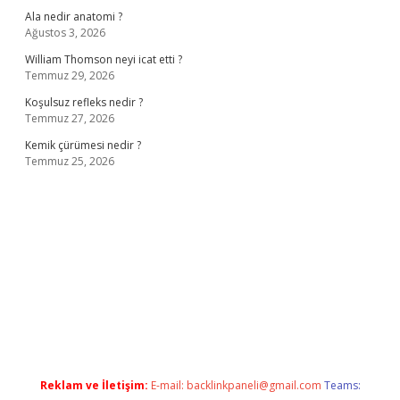
Ala nedir anatomi ?
Ağustos 3, 2026
William Thomson neyi icat etti ?
Temmuz 29, 2026
Koşulsuz refleks nedir ?
Temmuz 27, 2026
Kemik çürümesi nedir ?
Temmuz 25, 2026
ş
ilbet giriş adresi
www.betexper.xyz/
Reklam ve İletişim:
E-mail:
backlinkpaneli@gmail.com
Teams: