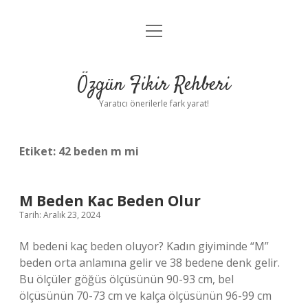
menüyü
Gizlilik Politikası
aç
Hakkımızda
Özgün Fikir Rehberi
Yasal Uyarı
Yaratıcı önerilerle fark yarat!
Etiket:
42 beden m mi
M Beden Kac Beden Olur
Tarih: Aralık 23, 2024
M bedeni kaç beden oluyor? Kadın giyiminde “M”
beden orta anlamına gelir ve 38 bedene denk gelir.
Bu ölçüler göğüs ölçüsünün 90-93 cm, bel
ölçüsünün 70-73 cm ve kalça ölçüsünün 96-99 cm