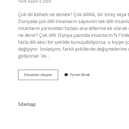
Tarih: Kasım 4, 2024
Çok dil bilmek ne demek? Çok dillilik, bir birey veya 
Dünyada çok dilli insanların sayısının tek dilli ins
insanların yarısından fazlası ana dillerine ek olara
ne denir? Çok dilli: Dünya çapında insanların %1’inden 
fazla dili akıcı bir şekilde konuşabiliyorsa, o kişiye ç
değişiyor. İzolasyon, farklı şekillerde değişmelerin
geliyorlar. Ve…
Çok
Devamını okuyun
Yorum Bırak
Dil
Bilen
Ne
Demek
Sitemap