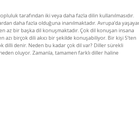
topluluk tarafından iki veya daha fazla dilin kullanılmasıdır.
anlardan daha fazla olduğuna inanılmaktadır. Avrupa’da yaşaya
k en az bir başka dil konuşmaktadır. Çok dil konuşan insana
azı birçok dili akıcı bir şekilde konuşabiliyor. Bir kişi 5’ten
ok dilli denir. Neden bu kadar çok dil var? Diller sürekli
e neden oluyor. Zamanla, tamamen farklı diller haline