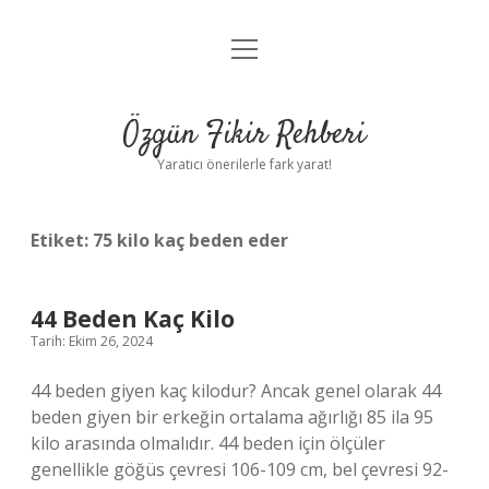
menüyü
Gizlilik Politikası
aç
Hakkımızda
Özgün Fikir Rehberi
Yasal Uyarı
Yaratıcı önerilerle fark yarat!
Etiket:
75 kilo kaç beden eder
44 Beden Kaç Kilo
Tarih: Ekim 26, 2024
44 beden giyen kaç kilodur? Ancak genel olarak 44
beden giyen bir erkeğin ortalama ağırlığı 85 ila 95
kilo arasında olmalıdır. 44 beden için ölçüler
genellikle göğüs çevresi 106-109 cm, bel çevresi 92-