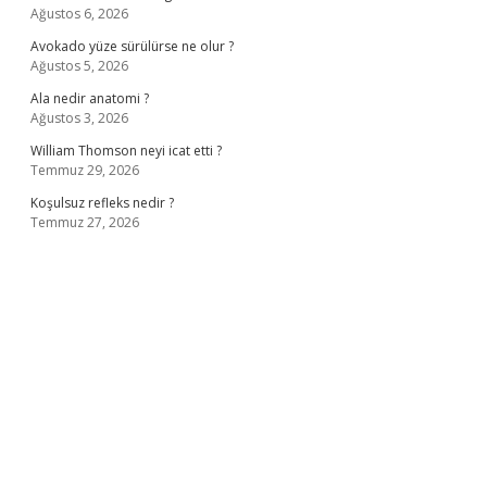
Ağustos 6, 2026
Avokado yüze sürülürse ne olur ?
Ağustos 5, 2026
Ala nedir anatomi ?
Ağustos 3, 2026
William Thomson neyi icat etti ?
Temmuz 29, 2026
Koşulsuz refleks nedir ?
Temmuz 27, 2026
ş
ilbet giriş adresi
www.betexper.xyz/