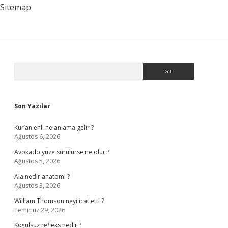
Mu
Sitemap
Sidebar
Arama
Son Yazılar
Kur’an ehli ne anlama gelir ?
Ağustos 6, 2026
Avokado yüze sürülürse ne olur ?
Ağustos 5, 2026
Ala nedir anatomi ?
Ağustos 3, 2026
William Thomson neyi icat etti ?
Temmuz 29, 2026
Koşulsuz refleks nedir ?