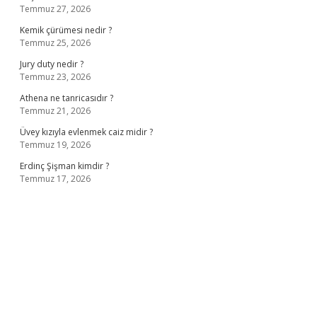
Temmuz 27, 2026
Kemik çürümesi nedir ?
Temmuz 25, 2026
Jury duty nedir ?
Temmuz 23, 2026
Athena ne tanricasıdır ?
Temmuz 21, 2026
Üvey kızıyla evlenmek caiz midir ?
Temmuz 19, 2026
Erdinç Şişman kimdir ?
Temmuz 17, 2026
riş
ilbet giriş adresi
www.betexper.xyz/