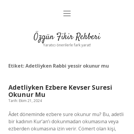
menüyü
Gizlilik Politikası
aç
Hakkımızda
Özgün Fikir Rehberi
Yasal Uyarı
Yaratıcı önerilerle fark yarat!
Etiket:
Adetliyken Rabbi yessir okunur mu
Adetliyken Ezbere Kevser Suresi
Okunur Mu
Tarih: Ekim 21, 2024
Âdet döneminde ezbere sure okunur mu? Bu, adetli
bir kadının Kur’an’ı dokunmadan okumasına veya
ezberden okumasına izin verir. Cömert olan kişi,