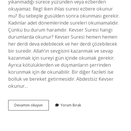
yıkanmadığı sürece yüzünden veya ezberden
okuyamaz. Regl iken ihlas suresi ezbere okunur
mu? Bu sebeple gusülden sonra okunması gerekir.
Kadınlar adet dönemlerinde sureleri okumamalıdır.
Çünkü bu durum haramdır. Kevser Suresi hangi
durumlarda okunur? Kevser Suresi hemen hemen
her derdi deva edebilecek ve her derdi çözebilecek
bir suredir. Allah’ın sevgisini kazanmak ve sevap
kazanmak için sureyi gün içinde okumak gerekir.
Ayrıca kötülüklerden ve düşmanların şerrinden
korunmak için de okunabilir. Bir diğer fazileti ise
bolluk ve bereket getirmesidir. Abdestsiz Kevser
okunur…
Adetliyken
Devamını okuyun
Yorum Bırak
Ezbere
Kevser
Suresi
Okunur