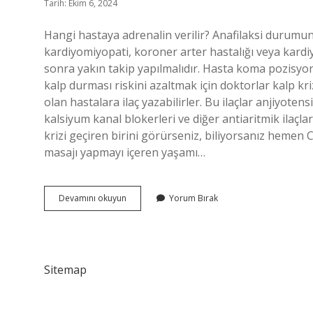
Tarih: Ekim 6, 2024
Hangi hastaya adrenalin verilir? Anafilaksi durumun
kardiyomiyopati, koroner arter hastalığı veya kar
sonra yakın takip yapılmalıdır. Hasta koma pozisyonu
kalp durması riskini azaltmak için doktorlar kalp kri
olan hastalara ilaç yazabilirler. Bu ilaçlar anjiyote
kalsiyum kanal blokerleri ve diğer antiaritmik ilaçlar
krizi geçiren birini görürseniz, biliyorsanız hemen 
masajı yapmayı içeren yaşamı…
Kalbi
Devamını okuyun
Yorum Bırak
Duran
Hastaya
Adrenalin
Verilir
Mi
Sitemap