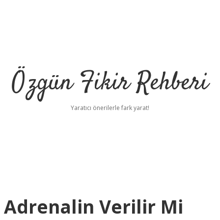
Özgün Fikir Rehberi
Yaratıcı önerilerle fark yarat!
Adrenalin Verilir Mi