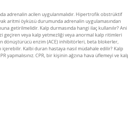
da adrenalin acilen uygulanmalıdır. Hipertrofik obstrüktif
diyak aritmi öyküsü durumunda adrenalin uygulamasından
na getirilmelidir. Kalp durmasında hangi ilaç kullanılır? Ani
zi geçiren veya kalp yetmezliği veya anormal kalp ritimleri
nsin dönüştürücü enzim (ACE) inhibitörleri, beta blokerler,
ı içerebilir. Kalbi duran hastaya nasıl müdahale edilir? Kalp
CPR yapmalısınız. CPR, bir kişinin ağzına hava üflemeyi ve kal