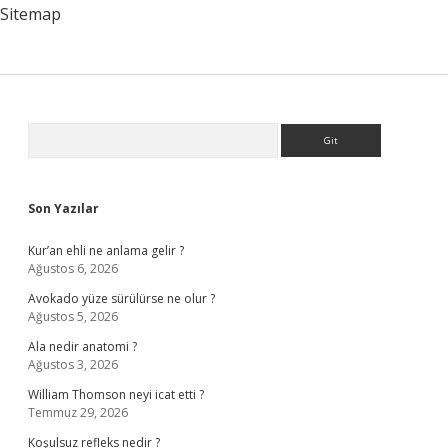
Sitemap
Sidebar
Arama
Son Yazılar
Kur’an ehli ne anlama gelir ?
Ağustos 6, 2026
Avokado yüze sürülürse ne olur ?
Ağustos 5, 2026
Ala nedir anatomi ?
Ağustos 3, 2026
William Thomson neyi icat etti ?
Temmuz 29, 2026
Koşulsuz refleks nedir ?