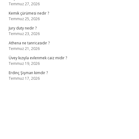
Temmuz 27, 2026
Kemik çürümesi nedir ?
Temmuz 25, 2026
Jury duty nedir ?
Temmuz 23, 2026
Athena ne tanricasıdır ?
Temmuz 21, 2026
Üvey kızıyla evlenmek caiz midir ?
Temmuz 19, 2026
Erdinç Şişman kimdir ?
Temmuz 17, 2026
ş
ilbet giriş adresi
www.betexper.xyz/