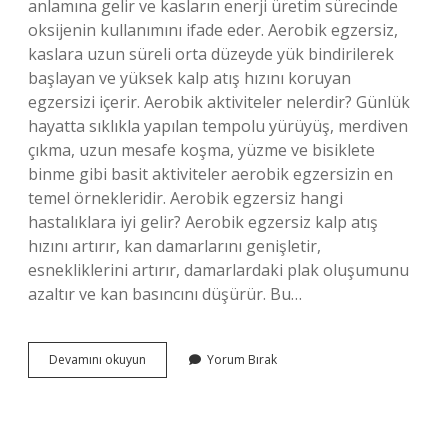
anlamına gelir ve kasların enerji üretim sürecinde
oksijenin kullanımını ifade eder. Aerobik egzersiz,
kaslara uzun süreli orta düzeyde yük bindirilerek
başlayan ve yüksek kalp atış hızını koruyan
egzersizi içerir. Aerobik aktiviteler nelerdir? Günlük
hayatta sıklıkla yapılan tempolu yürüyüş, merdiven
çıkma, uzun mesafe koşma, yüzme ve bisiklete
binme gibi basit aktiviteler aerobik egzersizin en
temel örnekleridir. Aerobik egzersiz hangi
hastalıklara iyi gelir? Aerobik egzersiz kalp atış
hızını artırır, kan damarlarını genişletir,
esnekliklerini artırır, damarlardaki plak oluşumunu
azaltır ve kan basıncını düşürür. Bu…
Aerobik
Devamını okuyun
Yorum Bırak
Egzersizler
Nelerdir