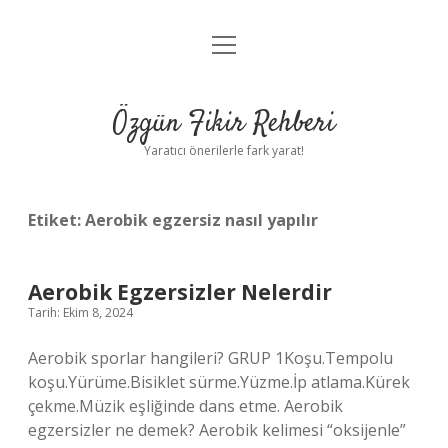
menüyü
Gizlilik Politikası
aç
Hakkımızda
Özgün Fikir Rehberi
Yasal Uyarı
Yaratıcı önerilerle fark yarat!
Etiket:
Aerobik egzersiz nasıl yapılır
Aerobik Egzersizler Nelerdir
Tarih: Ekim 8, 2024
Aerobik sporlar hangileri? GRUP 1Koşu.Tempolu
koşu.Yürüme.Bisiklet sürme.Yüzme.İp atlama.Kürek
çekme.Müzik eşliğinde dans etme. Aerobik
egzersizler ne demek? Aerobik kelimesi “oksijenle”