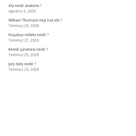
Ala nedir anatomi ?
Ağustos 3, 2026
William Thomson neyi icat etti ?
Temmuz 29, 2026
Koşulsuz refleks nedir ?
Temmuz 27, 2026
Kemik çürümesi nedir ?
Temmuz 25, 2026
Jury duty nedir ?
Temmuz 23, 2026
ş
ilbet giriş adresi
www.betexper.xyz/