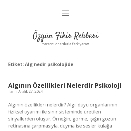
menüyü
Gizlilik Politikası
aç
Hakkımızda
Özgün Fikir Rehberi
Yasal Uyarı
Yaratıcı önerilerle fark yarat!
Etiket:
Alg nedir psikolojide
Algının Özellikleri Nelerdir Psikoloji
Tarih: Aralık 27, 2024
Algının özellikleri nelerdir? Algı, duyu organlarının
fiziksel uyarımı ile sinir sisteminde üretilen
sinyallerden oluşur. Örneğin, görme, ışığın gözün
retinasına çarpmasıyla, duyma ise sesler kulağa