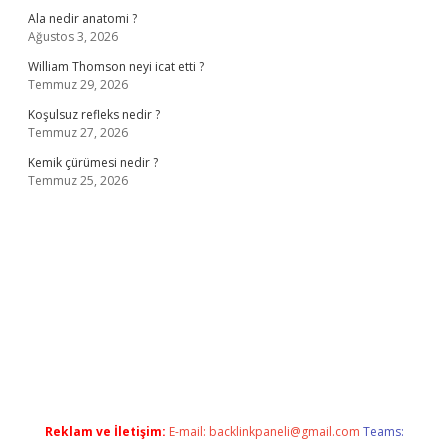
Ala nedir anatomi ?
Ağustos 3, 2026
William Thomson neyi icat etti ?
Temmuz 29, 2026
Koşulsuz refleks nedir ?
Temmuz 27, 2026
Kemik çürümesi nedir ?
Temmuz 25, 2026
ş
ilbet giriş adresi
www.betexper.xyz/
Reklam ve İletişim:
E-mail:
backlinkpaneli@gmail.com
Teams: