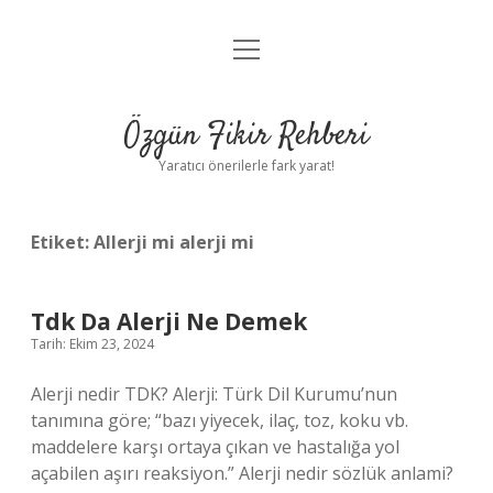
menüyü
Gizlilik Politikası
aç
Hakkımızda
Özgün Fikir Rehberi
Yasal Uyarı
Yaratıcı önerilerle fark yarat!
Etiket:
Allerji mi alerji mi
Tdk Da Alerji Ne Demek
Tarih: Ekim 23, 2024
Alerji nedir TDK? Alerji: Türk Dil Kurumu’nun
tanımına göre; “bazı yiyecek, ilaç, toz, koku vb.
maddelere karşı ortaya çıkan ve hastalığa yol
açabilen aşırı reaksiyon.” Alerji nedir sözlük anlami?