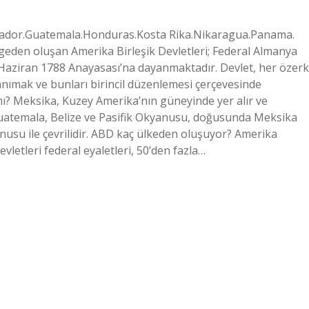
Salvador.Guatemala.Honduras.Kosta Rika.Nikaragua.Panama.
lgeden oluşan Amerika Birleşik Devletleri; Federal Almanya
 Haziran 1788 Anayasası’na dayanmaktadır. Devlet, her özerk
anımak ve bunları birincil düzenlemesi çerçevesinde
? Meksika, Kuzey Amerika’nın güneyinde yer alır ve
Guatemala, Belize ve Pasifik Okyanusu, doğusunda Meksika
anusu ile çevrilidir. ABD kaç ülkeden oluşuyor? Amerika
evletleri federal eyaletleri, 50’den fazla…