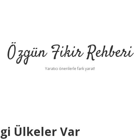
Özgün Fikir Rehberi
Yaratıcı önerilerle fark yarat!
i Ülkeler Var