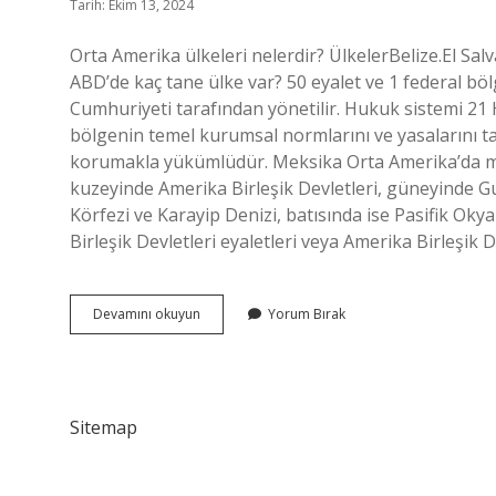
Tarih: Ekim 13, 2024
Orta Amerika ülkeleri nelerdir? ÜlkelerBelize.El 
ABD’de kaç tane ülke var? 50 eyalet ve 1 federal bö
Cumhuriyeti tarafından yönetilir. Hukuk sistemi 21
bölgenin temel kurumsal normlarını ve yasalarını t
korumakla yükümlüdür. Meksika Orta Amerika’da mı
kuzeyinde Amerika Birleşik Devletleri, güneyinde 
Körfezi ve Karayip Denizi, batısında ise Pasifik Oky
Birleşik Devletleri eyaletleri veya Amerika Birleşik D
Orta
Devamını okuyun
Yorum Bırak
Amerikada
Hangi
Ülkeler
Var
Sitemap