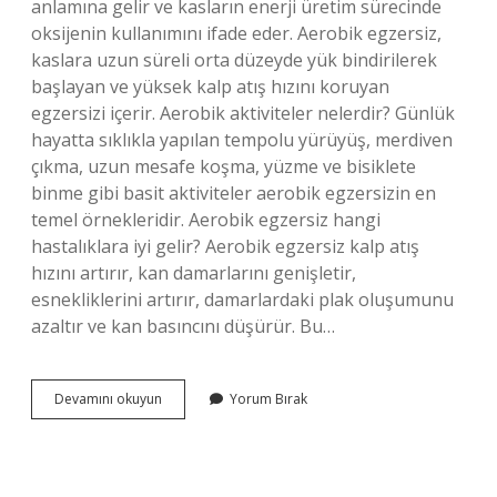
anlamına gelir ve kasların enerji üretim sürecinde
oksijenin kullanımını ifade eder. Aerobik egzersiz,
kaslara uzun süreli orta düzeyde yük bindirilerek
başlayan ve yüksek kalp atış hızını koruyan
egzersizi içerir. Aerobik aktiviteler nelerdir? Günlük
hayatta sıklıkla yapılan tempolu yürüyüş, merdiven
çıkma, uzun mesafe koşma, yüzme ve bisiklete
binme gibi basit aktiviteler aerobik egzersizin en
temel örnekleridir. Aerobik egzersiz hangi
hastalıklara iyi gelir? Aerobik egzersiz kalp atış
hızını artırır, kan damarlarını genişletir,
esnekliklerini artırır, damarlardaki plak oluşumunu
azaltır ve kan basıncını düşürür. Bu…
Aerobik
Devamını okuyun
Yorum Bırak
Egzersizler
Nelerdir