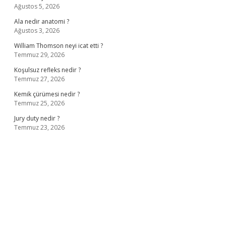
Ağustos 5, 2026
Ala nedir anatomi ?
Ağustos 3, 2026
William Thomson neyi icat etti ?
Temmuz 29, 2026
Koşulsuz refleks nedir ?
Temmuz 27, 2026
Kemik çürümesi nedir ?
Temmuz 25, 2026
Jury duty nedir ?
Temmuz 23, 2026
ş
ilbet giriş adresi
www.betexper.xyz/