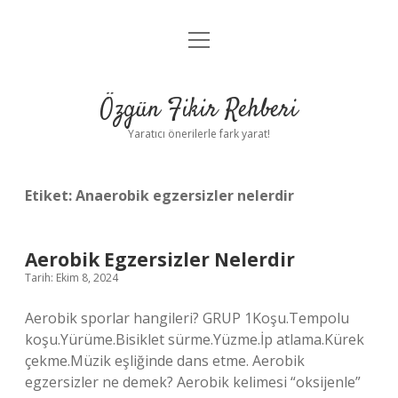
menüyü
Gizlilik Politikası
aç
Hakkımızda
Özgün Fikir Rehberi
Yasal Uyarı
Yaratıcı önerilerle fark yarat!
Etiket:
Anaerobik egzersizler nelerdir
Aerobik Egzersizler Nelerdir
Tarih: Ekim 8, 2024
Aerobik sporlar hangileri? GRUP 1Koşu.Tempolu
koşu.Yürüme.Bisiklet sürme.Yüzme.İp atlama.Kürek
çekme.Müzik eşliğinde dans etme. Aerobik
egzersizler ne demek? Aerobik kelimesi “oksijenle”