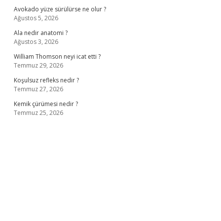
Avokado yüze sürülürse ne olur ?
Ağustos 5, 2026
Ala nedir anatomi ?
Ağustos 3, 2026
William Thomson neyi icat etti ?
Temmuz 29, 2026
Koşulsuz refleks nedir ?
Temmuz 27, 2026
Kemik çürümesi nedir ?
Temmuz 25, 2026
ş
ilbet giriş adresi
www.betexper.xyz/