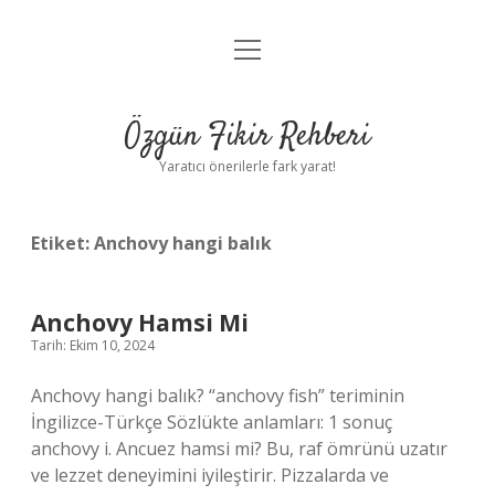
menüyü
Gizlilik Politikası
aç
Hakkımızda
Özgün Fikir Rehberi
Yasal Uyarı
Yaratıcı önerilerle fark yarat!
Etiket:
Anchovy hangi balık
Anchovy Hamsi Mi
Tarih: Ekim 10, 2024
Anchovy hangi balık? “anchovy fish” teriminin
İngilizce-Türkçe Sözlükte anlamları: 1 sonuç
anchovy i. Ancuez hamsi mi? Bu, raf ömrünü uzatır
ve lezzet deneyimini iyileştirir. Pizzalarda ve