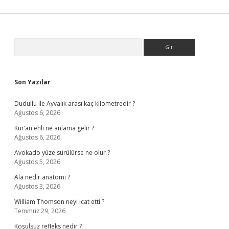
Sidebar
Arama
Son Yazılar
Dudullu ile Ayvalık arası kaç kilometredir ?
Ağustos 6, 2026
Kur’an ehli ne anlama gelir ?
Ağustos 6, 2026
Avokado yüze sürülürse ne olur ?
Ağustos 5, 2026
Ala nedir anatomi ?
Ağustos 3, 2026
William Thomson neyi icat etti ?
Temmuz 29, 2026
Koşulsuz refleks nedir ?