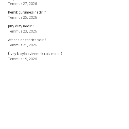
Temmuz 27, 2026
Kemik çürümesi nedir ?
Temmuz 25, 2026
Jury duty nedir ?
Temmuz 23, 2026
Athena ne tanricasıdır ?
Temmuz 21, 2026
Üvey kızıyla evlenmek caiz midir ?
Temmuz 19, 2026
ş
ilbet giriş adresi
www.betexper.xyz/