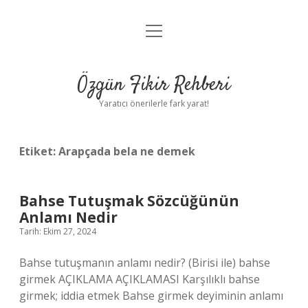
menüyü
Gizlilik Politikası
aç
Hakkımızda
Özgün Fikir Rehberi
Yasal Uyarı
Yaratıcı önerilerle fark yarat!
Etiket:
Arapçada bela ne demek
Bahse Tutuşmak Sözcüğünün
Anlamı Nedir
Tarih: Ekim 27, 2024
Bahse tutuşmanın anlamı nedir? (Birisi ile) bahse
girmek AÇIKLAMA AÇIKLAMASI Karşılıklı bahse
girmek; iddia etmek Bahse girmek deyiminin anlamı