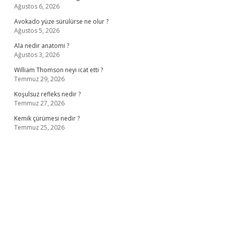
Ağustos 6, 2026
Avokado yüze sürülürse ne olur ?
Ağustos 5, 2026
Ala nedir anatomi ?
Ağustos 3, 2026
William Thomson neyi icat etti ?
Temmuz 29, 2026
Koşulsuz refleks nedir ?
Temmuz 27, 2026
Kemik çürümesi nedir ?
Temmuz 25, 2026
ş
ilbet giriş adresi
www.betexper.xyz/