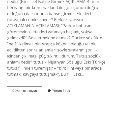
nedir? (Birisi ile) Bahse Girmek AÇIKLAMA Birinin
herhangi bir konu hakkındaki görüşünün doğru
olduğuna dair onunla bahse girmek. Etekleri
tutuşmak cümlesi nedir? Etekleri yanıyor.
AÇIKLAMANIN AÇIKLAMASI: “Parkta babasını
göremeyince etekleri yanmaya başladı, yoksa
gelmezdi?” Bela etmek ne demek? Türkçe sözlükte
“belâ” kelimesinin Arapça kökenli olduğu tespit
edildikten sonra anlamları şöyle sıralanmıştır: 1-
İçinden çıkılması güç, sıkıntılı durum. Tutuş sözlük
anlamı nedir? tutus – Nişanyan Sözlüğü. Eski Türkçe
tutus fiilinden türemiştir – “birbirini veya bir arada
tutmak, kavgaya tutuşmak”. Bu fiil, Eski…
Bahse
Devamını okuyun
Yorum Bırak
Tutuşmak
Sözcüğünün
Anlamı
Nedir