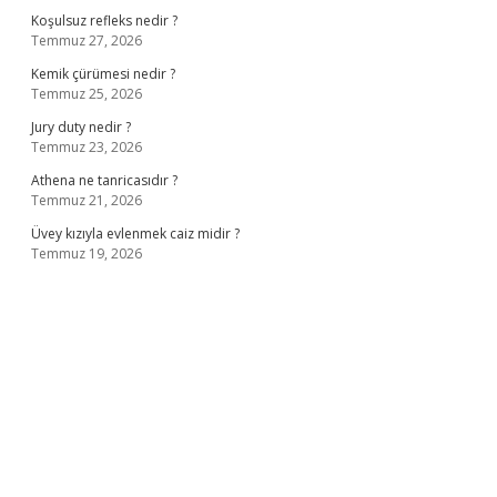
Koşulsuz refleks nedir ?
Temmuz 27, 2026
Kemik çürümesi nedir ?
Temmuz 25, 2026
Jury duty nedir ?
Temmuz 23, 2026
Athena ne tanricasıdır ?
Temmuz 21, 2026
Üvey kızıyla evlenmek caiz midir ?
Temmuz 19, 2026
ş
ilbet giriş adresi
www.betexper.xyz/