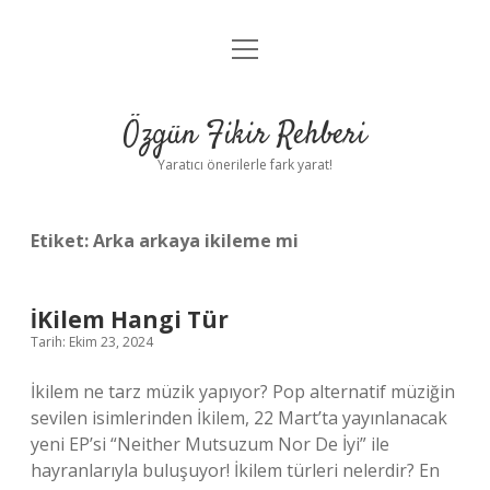
menüyü
Gizlilik Politikası
aç
Hakkımızda
Özgün Fikir Rehberi
Yasal Uyarı
Yaratıcı önerilerle fark yarat!
Etiket:
Arka arkaya ikileme mi
İKilem Hangi Tür
Tarih: Ekim 23, 2024
İkilem ne tarz müzik yapıyor? Pop alternatif müziğin
sevilen isimlerinden İkilem, 22 Mart’ta yayınlanacak
yeni EP’si “Neither Mutsuzum Nor De İyi” ile
hayranlarıyla buluşuyor! İkilem türleri nelerdir? En