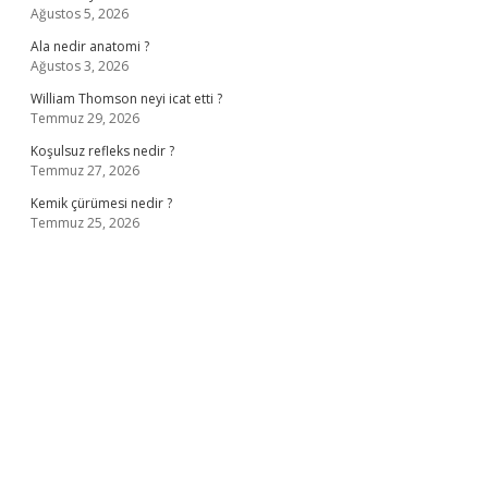
Ağustos 5, 2026
Ala nedir anatomi ?
Ağustos 3, 2026
William Thomson neyi icat etti ?
Temmuz 29, 2026
Koşulsuz refleks nedir ?
Temmuz 27, 2026
Kemik çürümesi nedir ?
Temmuz 25, 2026
ş
ilbet giriş adresi
www.betexper.xyz/