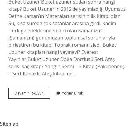
Buket Uzuner Buket uzuner sudan sonra hangi
kitap? Buket Uzuner’in 2012’de yayımladığı Uyumsuz
Defne Kaman’ın Maceraları serisinin ilk kitabı olan
Su, kısa sürede çok satanlar arasına girdi. Kadim
Türk geleneklerinden biri olan Kamanizm’i
(Şamanizm) günümüzün toplumsal sorunlarıyla
birleştiren bu kitabı Toprak romanı izledi. Buket
Uzuner kitapları hangi yayınevi? Everest
YayınlarıBuket Uzuner Doğa Dörtlüsü Seti. Ateş
serisi kaç kitap? Yangın Serisi – 3 Kitap (Paketlenmiş
– Sert Kapaklı) Ateş kitabı ne…
Buket
Devamını okuyun
Yorum Bırak
Uzuner
Ateş
Kitabı
Çıktı
Mı
Sitemap