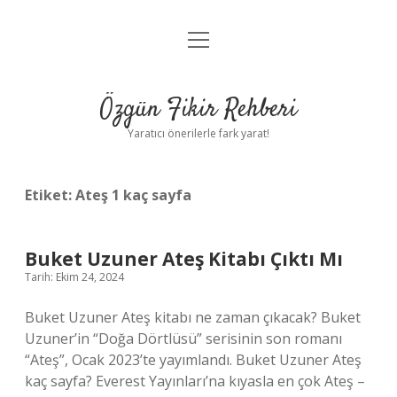
menüyü
Gizlilik Politikası
aç
Hakkımızda
Özgün Fikir Rehberi
Yasal Uyarı
Yaratıcı önerilerle fark yarat!
Etiket:
Ateş 1 kaç sayfa
Buket Uzuner Ateş Kitabı Çıktı Mı
Tarih: Ekim 24, 2024
Buket Uzuner Ateş kitabı ne zaman çıkacak? Buket
Uzuner’in “Doğa Dörtlüsü” serisinin son romanı
“Ateş”, Ocak 2023’te yayımlandı. Buket Uzuner Ateş
kaç sayfa? Everest Yayınları’na kıyasla en çok Ateş –