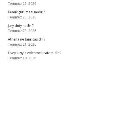
Temmuz 27, 2026
Kemik çürümesi nedir ?
Temmuz 25, 2026
Jury duty nedir ?
Temmuz 23, 2026
Athena ne tanricasıdır ?
Temmuz 21, 2026
Üvey kızıyla evlenmek caiz midir ?
Temmuz 19, 2026
t giriş
ilbet giriş adresi
www.betexper.xyz/