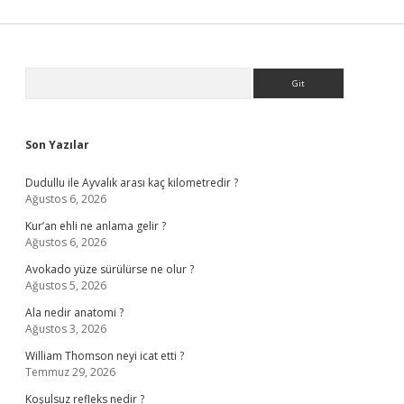
Sidebar
Arama
Son Yazılar
Dudullu ile Ayvalık arası kaç kilometredir ?
Ağustos 6, 2026
Kur’an ehli ne anlama gelir ?
Ağustos 6, 2026
Avokado yüze sürülürse ne olur ?
Ağustos 5, 2026
Ala nedir anatomi ?
Ağustos 3, 2026
William Thomson neyi icat etti ?
Temmuz 29, 2026
Koşulsuz refleks nedir ?