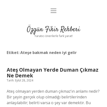
menüyü
Gizlilik Politikası
aç
Hakkımızda
Özgün Fikir Rehberi
Yasal Uyarı
Yaratıcı önerilerle fark yarat!
Etiket:
Ateşe bakmak neden iyi gelir
Ateş Olmayan Yerde Duman Çıkmaz
Ne Demek
Tarih: Eylül 28, 2024
Ateş olmayan yerden duman çıkmaz’ın anlamı nedir?
Bir şeyin gerçek olup olmadığı belirtilerinden
anlaşılabilir; belirti varsa o şey var demektir. Bu