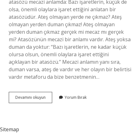
atasözü mecazi anlamda: Bazı işaretlerin, küçük de
olsa, önemli olaylara işaret ettiğini anlatan bir
atasözüdür. Ateş olmayan yerde ne çıkmaz? Ateş
olmayan yerden duman çıkmaz! Ateş olmayan
yerden duman çıkmaz gerçek mi mecaz mı gerçek
mi? Atasözünün mecazi bir anlamı vardır. Ateş yoksa
duman da yoktur: “Bazı işaretlerin, ne kadar küçük
olursa olsun, önemli olaylara işaret ettiğini
açıklayan bir atasözü.” Mecazi anlamın yanı sıra,
duman varsa, ateş de vardır ve her olayın bir belirtisi
vardır metaforu da bize benzetmenin…
Ateş
Devamını okuyun
Yorum Bırak
Olmayan
Yerde
Duman
Çıkmaz
Ne
Sitemap
Demek