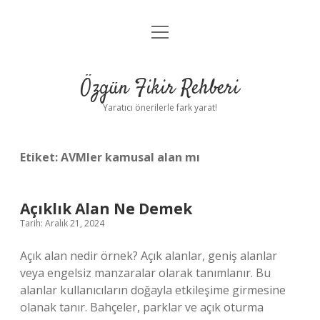
menüyü
Gizlilik Politikası
aç
Hakkımızda
Özgün Fikir Rehberi
Yasal Uyarı
Yaratıcı önerilerle fark yarat!
Etiket:
AVMler kamusal alan mı
Açıklık Alan Ne Demek
Tarih: Aralık 21, 2024
Açık alan nedir örnek? Açık alanlar, geniş alanlar
veya engelsiz manzaralar olarak tanımlanır. Bu
alanlar kullanıcıların doğayla etkileşime girmesine
olanak tanır. Bahçeler, parklar ve açık oturma