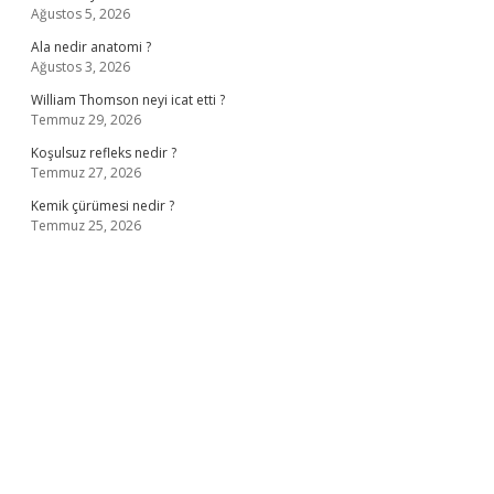
Ağustos 5, 2026
Ala nedir anatomi ?
Ağustos 3, 2026
William Thomson neyi icat etti ?
Temmuz 29, 2026
Koşulsuz refleks nedir ?
Temmuz 27, 2026
Kemik çürümesi nedir ?
Temmuz 25, 2026
ş
ilbet giriş adresi
www.betexper.xyz/