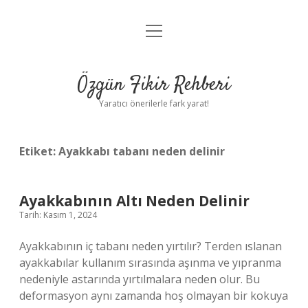
menüyü
Gizlilik Politikası
aç
Hakkımızda
Özgün Fikir Rehberi
Yasal Uyarı
Yaratıcı önerilerle fark yarat!
Etiket:
Ayakkabı tabanı neden delinir
Ayakkabının Altı Neden Delinir
Tarih: Kasım 1, 2024
Ayakkabının iç tabanı neden yırtılır? Terden ıslanan
ayakkabılar kullanım sırasında aşınma ve yıpranma
nedeniyle astarında yırtılmalara neden olur. Bu
deformasyon aynı zamanda hoş olmayan bir kokuya