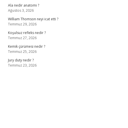
Ala nedir anatomi ?
Ağustos 3, 2026
William Thomson neyi icat etti ?
Temmuz 29, 2026
Koşulsuz refleks nedir ?
Temmuz 27, 2026
Kemik çürümesi nedir ?
Temmuz 25, 2026
Jury duty nedir ?
Temmuz 23, 2026
ş
ilbet giriş adresi
www.betexper.xyz/