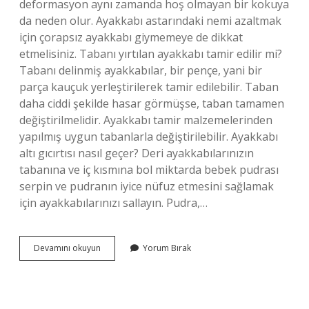
deformasyon aynı zamanda hoş olmayan bir kokuya
da neden olur. Ayakkabı astarındaki nemi azaltmak
için çorapsız ayakkabı giymemeye de dikkat
etmelisiniz. Tabanı yırtılan ayakkabı tamir edilir mi?
Tabanı delinmiş ayakkabılar, bir pençe, yani bir
parça kauçuk yerleştirilerek tamir edilebilir. Taban
daha ciddi şekilde hasar görmüşse, taban tamamen
değiştirilmelidir. Ayakkabı tamir malzemelerinden
yapılmış uygun tabanlarla değiştirilebilir. Ayakkabı
altı gıcırtısı nasıl geçer? Deri ayakkabılarınızın
tabanına ve iç kısmına bol miktarda bebek pudrası
serpin ve pudranın iyice nüfuz etmesini sağlamak
için ayakkabılarınızı sallayın. Pudra,…
Ayakkabının
Devamını okuyun
Yorum Bırak
Altı
Neden
Delinir