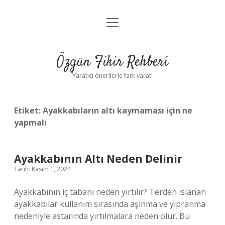
menüyü
Gizlilik Politikası
aç
Hakkımızda
Özgün Fikir Rehberi
Yasal Uyarı
Yaratıcı önerilerle fark yarat!
Etiket:
Ayakkabıların altı kaymaması için ne
yapmalı
Ayakkabının Altı Neden Delinir
Tarih: Kasım 1, 2024
Ayakkabının iç tabanı neden yırtılır? Terden ıslanan
ayakkabılar kullanım sırasında aşınma ve yıpranma
nedeniyle astarında yırtılmalara neden olur. Bu