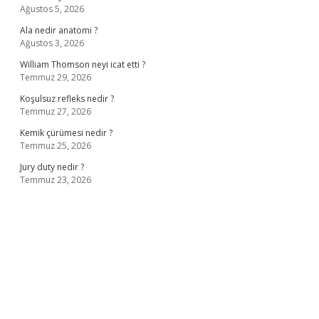
Ağustos 5, 2026
Ala nedir anatomi ?
Ağustos 3, 2026
William Thomson neyi icat etti ?
Temmuz 29, 2026
Koşulsuz refleks nedir ?
Temmuz 27, 2026
Kemik çürümesi nedir ?
Temmuz 25, 2026
Jury duty nedir ?
Temmuz 23, 2026
ş
ilbet giriş adresi
www.betexper.xyz/