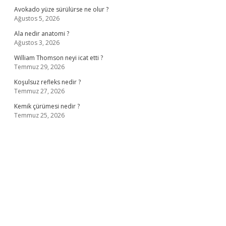
Avokado yüze sürülürse ne olur ?
Ağustos 5, 2026
Ala nedir anatomi ?
Ağustos 3, 2026
William Thomson neyi icat etti ?
Temmuz 29, 2026
Koşulsuz refleks nedir ?
Temmuz 27, 2026
Kemik çürümesi nedir ?
Temmuz 25, 2026
ş
ilbet giriş adresi
www.betexper.xyz/