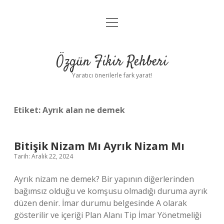
menüyü
Gizlilik Politikası
aç
Hakkımızda
Özgün Fikir Rehberi
Yasal Uyarı
Yaratıcı önerilerle fark yarat!
Etiket:
Ayrık alan ne demek
Bitişik Nizam Mı Ayrık Nizam Mı
Tarih: Aralık 22, 2024
Ayrık nizam ne demek? Bir yapının diğerlerinden
bağımsız olduğu ve komşusu olmadığı duruma ayrık
düzen denir. İmar durumu belgesinde A olarak
gösterilir ve içeriği Plan Alanı Tip İmar Yönetmeliği