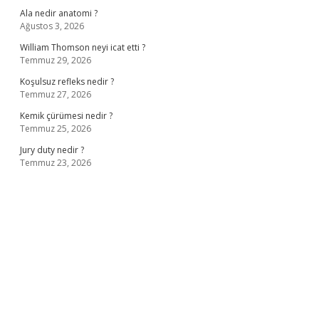
Ala nedir anatomi ?
Ağustos 3, 2026
William Thomson neyi icat etti ?
Temmuz 29, 2026
Koşulsuz refleks nedir ?
Temmuz 27, 2026
Kemik çürümesi nedir ?
Temmuz 25, 2026
Jury duty nedir ?
Temmuz 23, 2026
ş
ilbet giriş adresi
www.betexper.xyz/