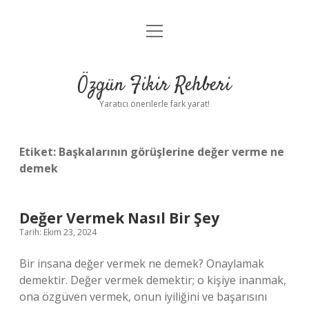
menüyü
Gizlilik Politikası
aç
Hakkımızda
Özgün Fikir Rehberi
Yasal Uyarı
Yaratıcı önerilerle fark yarat!
Etiket:
Başkalarının görüşlerine değer verme ne
demek
Değer Vermek Nasıl Bir Şey
Tarih: Ekim 23, 2024
Bir insana değer vermek ne demek? Onaylamak
demektir. Değer vermek demektir; o kişiye inanmak,
ona özgüven vermek, onun iyiliğini ve başarısını