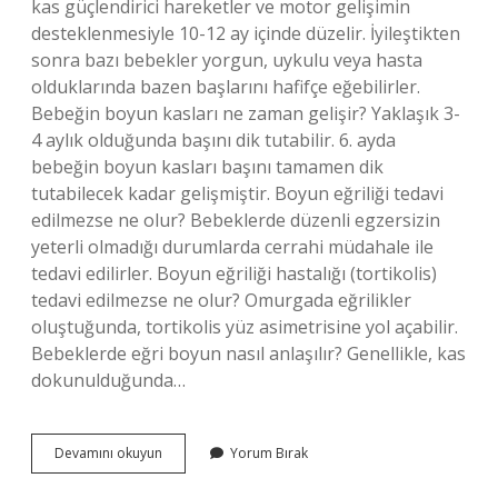
kas güçlendirici hareketler ve motor gelişimin
desteklenmesiyle 10-12 ay içinde düzelir. İyileştikten
sonra bazı bebekler yorgun, uykulu veya hasta
olduklarında bazen başlarını hafifçe eğebilirler.
Bebeğin boyun kasları ne zaman gelişir? Yaklaşık 3-
4 aylık olduğunda başını dik tutabilir. 6. ayda
bebeğin boyun kasları başını tamamen dik
tutabilecek kadar gelişmiştir. Boyun eğriliği tedavi
edilmezse ne olur? Bebeklerde düzenli egzersizin
yeterli olmadığı durumlarda cerrahi müdahale ile
tedavi edilirler. Boyun eğriliği hastalığı (tortikolis)
tedavi edilmezse ne olur? Omurgada eğrilikler
oluştuğunda, tortikolis yüz asimetrisine yol açabilir.
Bebeklerde eğri boyun nasıl anlaşılır? Genellikle, kas
dokunulduğunda…
Bebeklerde
Devamını okuyun
Yorum Bırak
Boyun
Eğriliği