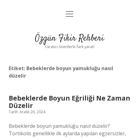
menüyü
Gizlilik Politikası
aç
Hakkımızda
Özgün Fikir Rehberi
Yasal Uyarı
Yaratıcı önerilerle fark yarat!
Etiket:
Bebeklerde boyun yamukluğu nasıl
düzelir
Bebeklerde Boyun Eğriliği Ne Zaman
Düzelir
Tarih: Aralık 20, 2024
Bebeklerde boyun yamukluğu nasıl düzelir?
Tortikolis genellikle ilk aylarda yapılan egzersizler,