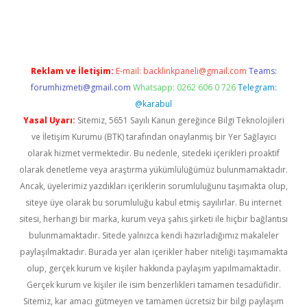
i giriş
ilbet giriş
ilbet giriş adresi
www.betexper.xyz/
Reklam ve İletişim:
E-mail:
backlinkpaneli@gmail.com
Teams:
forumhizmeti@gmail.com
Whatsapp: 0262 606 0 726
Telegram:
@karabul
Yasal Uyarı:
Sitemiz, 5651 Sayılı Kanun gereğince Bilgi Teknolojileri
ve İletişim Kurumu (BTK) tarafından onaylanmış bir Yer Sağlayıcı
olarak hizmet vermektedir. Bu nedenle, sitedeki içerikleri proaktif
olarak denetleme veya araştırma yükümlülüğümüz bulunmamaktadır.
Ancak, üyelerimiz yazdıkları içeriklerin sorumluluğunu taşımakta olup,
siteye üye olarak bu sorumluluğu kabul etmiş sayılırlar. Bu internet
sitesi, herhangi bir marka, kurum veya şahıs şirketi ile hiçbir bağlantısı
bulunmamaktadır. Sitede yalnızca kendi hazırladığımız makaleler
paylaşılmaktadır. Burada yer alan içerikler haber niteliği taşımamakta
olup, gerçek kurum ve kişiler hakkında paylaşım yapılmamaktadır.
Gerçek kurum ve kişiler ile isim benzerlikleri tamamen tesadüfidir.
Sitemiz, kar amacı gütmeyen ve tamamen ücretsiz bir bilgi paylaşım