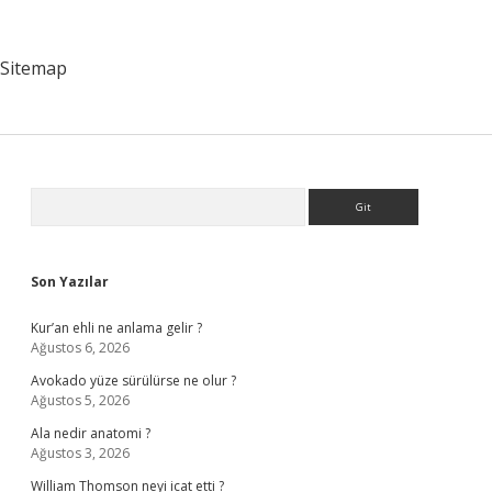
Ne
Zaman
Düzelir
Sitemap
Sidebar
Arama
Son Yazılar
Kur’an ehli ne anlama gelir ?
Ağustos 6, 2026
Avokado yüze sürülürse ne olur ?
Ağustos 5, 2026
Ala nedir anatomi ?
Ağustos 3, 2026
William Thomson neyi icat etti ?