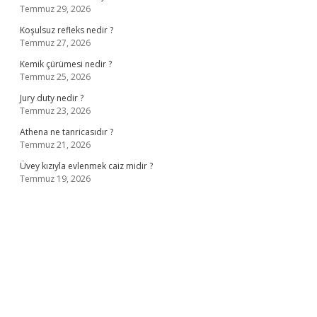
Temmuz 29, 2026
Koşulsuz refleks nedir ?
Temmuz 27, 2026
Kemik çürümesi nedir ?
Temmuz 25, 2026
Jury duty nedir ?
Temmuz 23, 2026
Athena ne tanricasıdır ?
Temmuz 21, 2026
Üvey kızıyla evlenmek caiz midir ?
Temmuz 19, 2026
ş
ilbet giriş adresi
www.betexper.xyz/