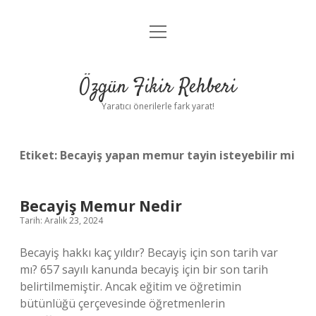
menüyü
Gizlilik Politikası
aç
Hakkımızda
Özgün Fikir Rehberi
Yasal Uyarı
Yaratıcı önerilerle fark yarat!
Etiket:
Becayiş yapan memur tayin isteyebilir mi
Becayiş Memur Nedir
Tarih: Aralık 23, 2024
Becayiş hakkı kaç yıldır? Becayiş için son tarih var
mı? 657 sayılı kanunda becayiş için bir son tarih
belirtilmemiştir. Ancak eğitim ve öğretimin
bütünlüğü çerçevesinde öğretmenlerin