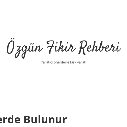
Özgün Fikir Rehberi
Yaratıcı önerilerle fark yarat!
erde Bulunur