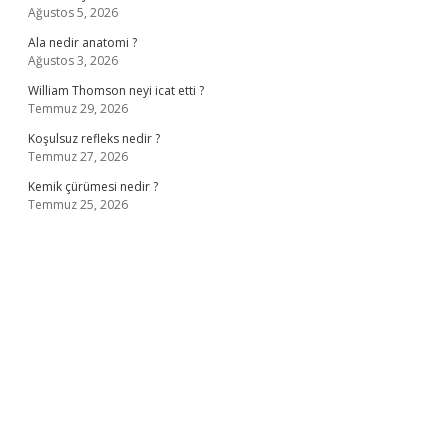
Ağustos 5, 2026
Ala nedir anatomi ?
Ağustos 3, 2026
William Thomson neyi icat etti ?
Temmuz 29, 2026
Koşulsuz refleks nedir ?
Temmuz 27, 2026
Kemik çürümesi nedir ?
Temmuz 25, 2026
ş
ilbet giriş adresi
www.betexper.xyz/