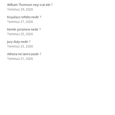
William Thomson neyi icat etti ?
Temmuz 29, 2026
Koşulsuz refleks nedir ?
Temmuz 27, 2026
Kemik çürümesi nedir ?
Temmuz 25, 2026
Jury duty nedir ?
Temmuz 23, 2026
Athena ne tanricasıdır ?
Temmuz 21, 2026
ş
ilbet giriş adresi
www.betexper.xyz/