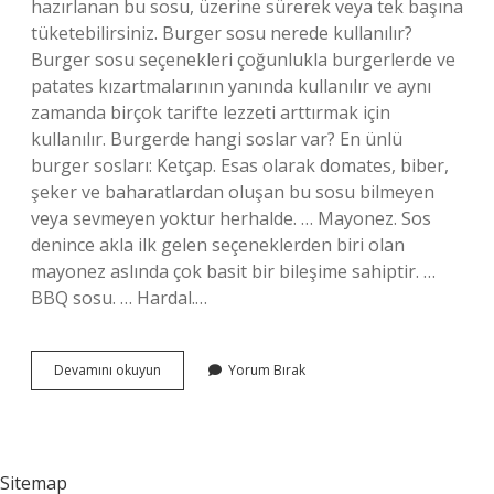
hazırlanan bu sosu, üzerine sürerek veya tek başına
tüketebilirsiniz. Burger sosu nerede kullanılır?
Burger sosu seçenekleri çoğunlukla burgerlerde ve
patates kızartmalarının yanında kullanılır ve aynı
zamanda birçok tarifte lezzeti arttırmak için
kullanılır. Burgerde hangi soslar var? En ünlü
burger sosları: Ketçap. Esas olarak domates, biber,
şeker ve baharatlardan oluşan bu sosu bilmeyen
veya sevmeyen yoktur herhalde. … Mayonez. Sos
denince akla ilk gelen seçeneklerden biri olan
mayonez aslında çok basit bir bileşime sahiptir. …
BBQ sosu. … Hardal.…
Burger
Devamını okuyun
Yorum Bırak
Sos
Ile
Ne
Yenir
Sitemap