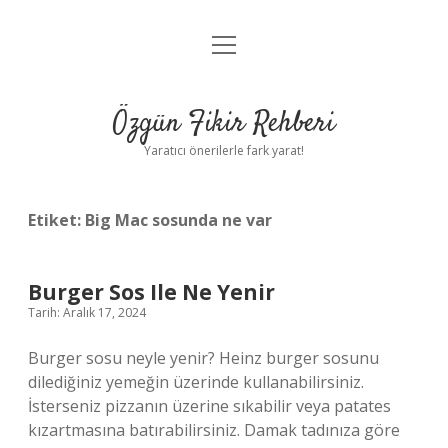
menüyü
Gizlilik Politikası
aç
Hakkımızda
Özgün Fikir Rehberi
Yasal Uyarı
Yaratıcı önerilerle fark yarat!
Etiket:
Big Mac sosunda ne var
Burger Sos Ile Ne Yenir
Tarih: Aralık 17, 2024
Burger sosu neyle yenir? Heinz burger sosunu
dilediğiniz yemeğin üzerinde kullanabilirsiniz.
İsterseniz pizzanın üzerine sıkabilir veya patates
kızartmasına batırabilirsiniz. Damak tadınıza göre