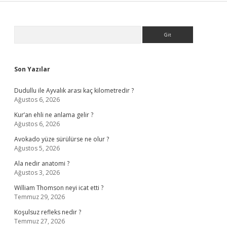
Sidebar
Arama
Son Yazılar
Dudullu ile Ayvalık arası kaç kilometredir ?
Ağustos 6, 2026
Kur’an ehli ne anlama gelir ?
Ağustos 6, 2026
Avokado yüze sürülürse ne olur ?
Ağustos 5, 2026
Ala nedir anatomi ?
Ağustos 3, 2026
William Thomson neyi icat etti ?
Temmuz 29, 2026
Koşulsuz refleks nedir ?
Temmuz 27, 2026