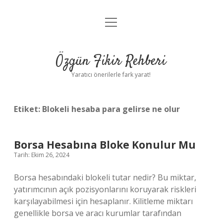
menüyü
Gizlilik Politikası
aç
Hakkımızda
Özgün Fikir Rehberi
Yasal Uyarı
Yaratıcı önerilerle fark yarat!
Etiket:
Blokeli hesaba para gelirse ne olur
Borsa Hesabına Bloke Konulur Mu
Tarih: Ekim 26, 2024
Borsa hesabındaki blokeli tutar nedir? Bu miktar,
yatırımcının açık pozisyonlarını koruyarak riskleri
karşılayabilmesi için hesaplanır. Kilitleme miktarı
genellikle borsa ve aracı kurumlar tarafından