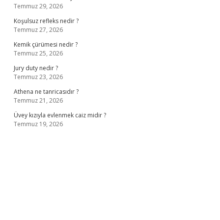
Temmuz 29, 2026
Koşulsuz refleks nedir ?
Temmuz 27, 2026
Kemik çürümesi nedir ?
Temmuz 25, 2026
Jury duty nedir ?
Temmuz 23, 2026
Athena ne tanricasıdır ?
Temmuz 21, 2026
Üvey kızıyla evlenmek caiz midir ?
Temmuz 19, 2026
ş
ilbet giriş adresi
www.betexper.xyz/