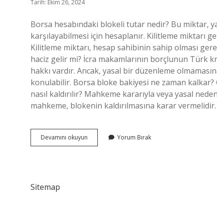
Tarih: Ekim 26, 2024
Borsa hesabındaki blokeli tutar nedir? Bu miktar, ya
karşılayabilmesi için hesaplanır. Kilitleme miktarı g
Kilitleme miktarı, hesap sahibinin sahip olması ger
haciz gelir mi? İcra makamlarının borçlunun Türk kr
hakkı vardır. Ancak, yasal bir düzenleme olmamasın
konulabilir. Borsa bloke bakiyesi ne zaman kalkar? 
nasıl kaldırılır? Mahkeme kararıyla veya yasal ne
mahkeme, blokenin kaldırılmasına karar vermelidir.
Borsa
Devamını okuyun
Yorum Bırak
Hesabına
Bloke
Konulur
Mu
Sitemap