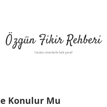
Özgün Fikir Rehberi
Yaratıcı önerilerle fark yarat!
ke Konulur Mu