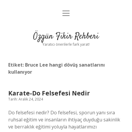
menüyü
Gizlilik Politikası
aç
Hakkımızda
Özgün Fikir Rehberi
Yasal Uyarı
Yaratıcı önerilerle fark yarat!
Etiket:
Bruce Lee hangi dövüş sanatlarını
kullanıyor
Karate-Do Felsefesi Nedir
Tarih: Aralık 24, 2024
Do felsefesi nedir? Do felsefesi, sporun yanı sıra
ruhsal eğitim ve insanların ihtiyaç duyduğu sakinlik
ve berraklık eğitimi yoluyla hayatlarımızı