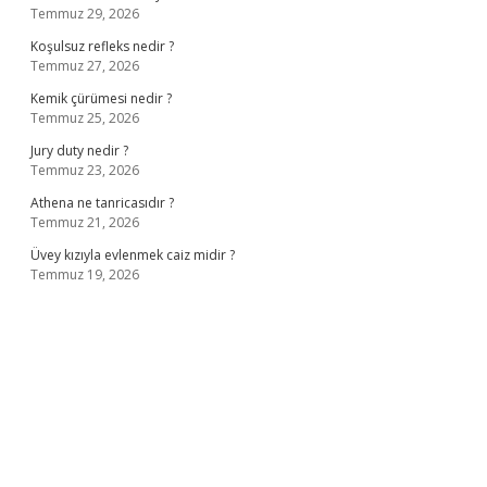
Temmuz 29, 2026
Koşulsuz refleks nedir ?
Temmuz 27, 2026
Kemik çürümesi nedir ?
Temmuz 25, 2026
Jury duty nedir ?
Temmuz 23, 2026
Athena ne tanricasıdır ?
Temmuz 21, 2026
Üvey kızıyla evlenmek caiz midir ?
Temmuz 19, 2026
ş
ilbet giriş adresi
www.betexper.xyz/