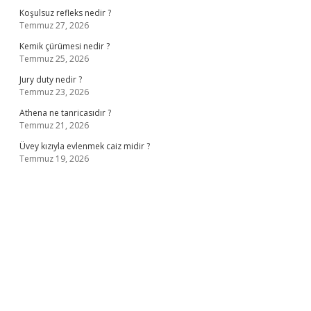
Koşulsuz refleks nedir ?
Temmuz 27, 2026
Kemik çürümesi nedir ?
Temmuz 25, 2026
Jury duty nedir ?
Temmuz 23, 2026
Athena ne tanricasıdır ?
Temmuz 21, 2026
Üvey kızıyla evlenmek caiz midir ?
Temmuz 19, 2026
ş
ilbet giriş adresi
www.betexper.xyz/