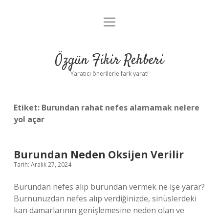
menüyü
Gizlilik Politikası
aç
Hakkımızda
Özgün Fikir Rehberi
Yasal Uyarı
Yaratıcı önerilerle fark yarat!
Etiket:
Burundan rahat nefes alamamak nelere
yol açar
Burundan Neden Oksijen Verilir
Tarih: Aralık 27, 2024
Burundan nefes alıp burundan vermek ne işe yarar?
Burnunuzdan nefes alıp verdiğinizde, sinüslerdeki
kan damarlarının genişlemesine neden olan ve