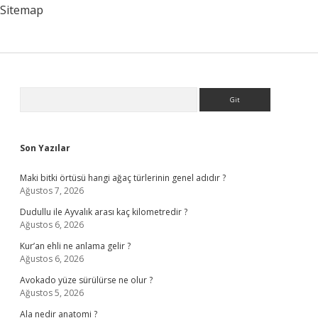
Sitemap
Sidebar
Arama
Son Yazılar
Maki bitki örtüsü hangi ağaç türlerinin genel adıdır ?
Ağustos 7, 2026
Dudullu ile Ayvalık arası kaç kilometredir ?
Ağustos 6, 2026
Kur’an ehli ne anlama gelir ?
Ağustos 6, 2026
Avokado yüze sürülürse ne olur ?
Ağustos 5, 2026
Ala nedir anatomi ?