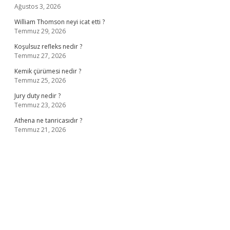
Ağustos 3, 2026
William Thomson neyi icat etti ?
Temmuz 29, 2026
Koşulsuz refleks nedir ?
Temmuz 27, 2026
Kemik çürümesi nedir ?
Temmuz 25, 2026
Jury duty nedir ?
Temmuz 23, 2026
Athena ne tanricasıdır ?
Temmuz 21, 2026
riş
ilbet giriş adresi
www.betexper.xyz/