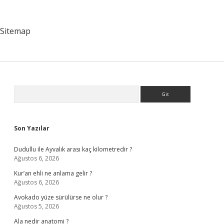
Hangi
Üniversitelerde
Var
Sitemap
Sidebar
Arama
Son Yazılar
Dudullu ile Ayvalık arası kaç kilometredir ?
Ağustos 6, 2026
Kur’an ehli ne anlama gelir ?
Ağustos 6, 2026
Avokado yüze sürülürse ne olur ?
Ağustos 5, 2026
Ala nedir anatomi ?