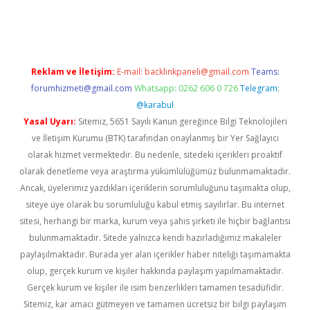
iş
ilbet giriş adresi
www.betexper.xyz/
Reklam ve İletişim:
E-mail:
backlinkpaneli@gmail.com
Teams:
forumhizmeti@gmail.com
Whatsapp: 0262 606 0 726
Telegram:
@karabul
Yasal Uyarı:
Sitemiz, 5651 Sayılı Kanun gereğince Bilgi Teknolojileri
ve İletişim Kurumu (BTK) tarafından onaylanmış bir Yer Sağlayıcı
olarak hizmet vermektedir. Bu nedenle, sitedeki içerikleri proaktif
olarak denetleme veya araştırma yükümlülüğümüz bulunmamaktadır.
Ancak, üyelerimiz yazdıkları içeriklerin sorumluluğunu taşımakta olup,
siteye üye olarak bu sorumluluğu kabul etmiş sayılırlar. Bu internet
sitesi, herhangi bir marka, kurum veya şahıs şirketi ile hiçbir bağlantısı
bulunmamaktadır. Sitede yalnızca kendi hazırladığımız makaleler
paylaşılmaktadır. Burada yer alan içerikler haber niteliği taşımamakta
olup, gerçek kurum ve kişiler hakkında paylaşım yapılmamaktadır.
Gerçek kurum ve kişiler ile isim benzerlikleri tamamen tesadüfidir.
Sitemiz, kar amacı gütmeyen ve tamamen ücretsiz bir bilgi paylaşım