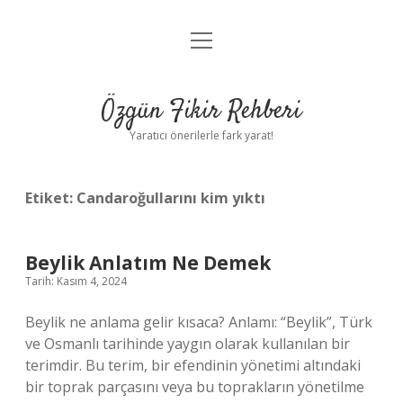
menüyü
Gizlilik Politikası
aç
Hakkımızda
Özgün Fikir Rehberi
Yasal Uyarı
Yaratıcı önerilerle fark yarat!
Etiket:
Candaroğullarını kim yıktı
Beylik Anlatım Ne Demek
Tarih: Kasım 4, 2024
Beylik ne anlama gelir kısaca? Anlamı: “Beylik”, Türk
ve Osmanlı tarihinde yaygın olarak kullanılan bir
terimdir. Bu terim, bir efendinin yönetimi altındaki
bir toprak parçasını veya bu toprakların yönetilme