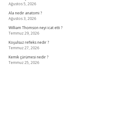
Ağustos 5, 2026
Ala nedir anatomi ?
Ağustos 3, 2026
William Thomson neyi icat etti ?
Temmuz 29, 2026
Koşulsuz refleks nedir ?
Temmuz 27, 2026
Kemik çürümesi nedir ?
Temmuz 25, 2026
ş
ilbet giriş adresi
www.betexper.xyz/