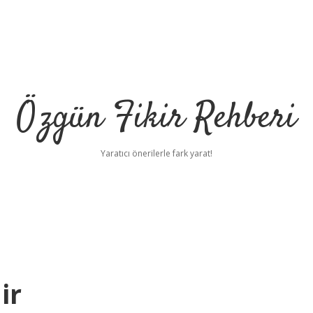
Özgün Fikir Rehberi
Yaratıcı önerilerle fark yarat!
ilbet 
ir