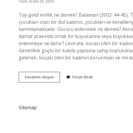
Tarih: Aralık 25, 2024
Tay geldi evlilik ne demek? Balaman (2002: 44-45), Tay
çocukları olan bir dul kadının, çocukları ve kendiler
tanımlamaktadır. Görücü evlenmek ne demek? Akraba 
damat arasında ortak bir büyükanne veya büyükbab
evlenmeye ne denir? Levirate, kocası ölen bir kadını
Genellikle güçlü bir kabile yapısına sahip toplul
gelenek, kocası ölen bir kadının korunması ve miras
Tay
Devamını okuyun
Yorum Bırak
Geldi
Evliliği
Nedir
Sitemap