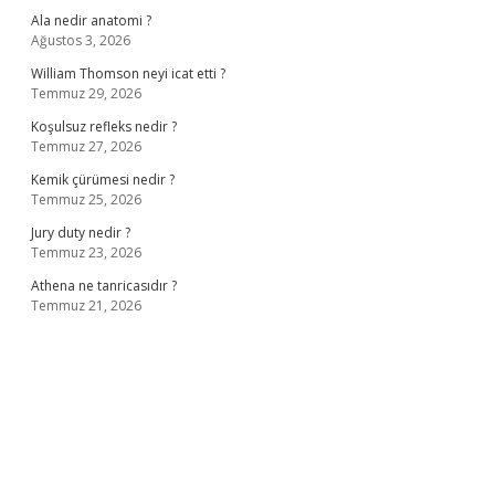
Ala nedir anatomi ?
Ağustos 3, 2026
William Thomson neyi icat etti ?
Temmuz 29, 2026
Koşulsuz refleks nedir ?
Temmuz 27, 2026
Kemik çürümesi nedir ?
Temmuz 25, 2026
Jury duty nedir ?
Temmuz 23, 2026
Athena ne tanricasıdır ?
Temmuz 21, 2026
iş
ilbet giriş adresi
www.betexper.xyz/