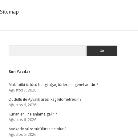
Çıkacak
Sitemap
Sidebar
Arama
Son Yazılar
Maki bitki örtüsü hangi ağaç türlerinin genel adıdır ?
Ağustos 7, 2026
Dudullu ile Ayvalık arası kaç kilometredir ?
Ağustos 6, 2026
Kur’an ehli ne anlama gelir ?
Ağustos 6, 2026
Avokado yüze sürülürse ne olur ?
Ağustos 5, 2026