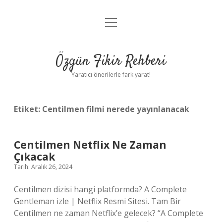
menüyü
Gizlilik Politikası
aç
Hakkımızda
Özgün Fikir Rehberi
Yasal Uyarı
Yaratıcı önerilerle fark yarat!
Etiket:
Centilmen filmi nerede yayınlanacak
Centilmen Netflix Ne Zaman
Çıkacak
Tarih: Aralık 26, 2024
Centilmen dizisi hangi platformda? A Complete
Gentleman izle | Netflix Resmi Sitesi. Tam Bir
Centilmen ne zaman Netflix’e gelecek? “A Complete