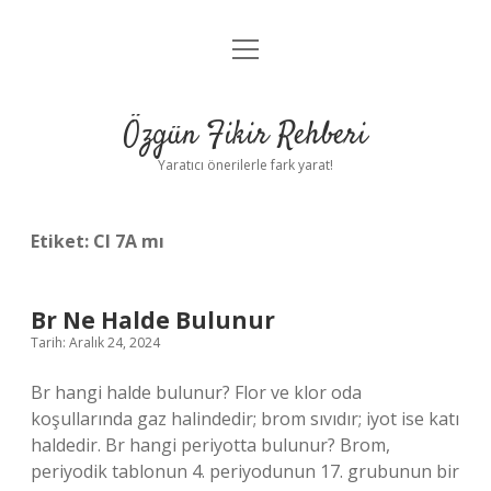
menüyü
Gizlilik Politikası
aç
Hakkımızda
Özgün Fikir Rehberi
Yasal Uyarı
Yaratıcı önerilerle fark yarat!
Etiket:
Cl 7A mı
Br Ne Halde Bulunur
Tarih: Aralık 24, 2024
Br hangi halde bulunur? Flor ve klor oda
koşullarında gaz halindedir; brom sıvıdır; iyot ise katı
haldedir. Br hangi periyotta bulunur? Brom,
periyodik tablonun 4. periyodunun 17. grubunun bir