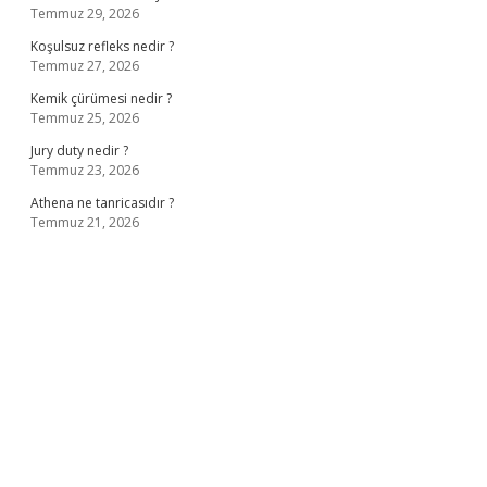
Temmuz 29, 2026
Koşulsuz refleks nedir ?
Temmuz 27, 2026
Kemik çürümesi nedir ?
Temmuz 25, 2026
Jury duty nedir ?
Temmuz 23, 2026
Athena ne tanricasıdır ?
Temmuz 21, 2026
ş
ilbet giriş adresi
www.betexper.xyz/