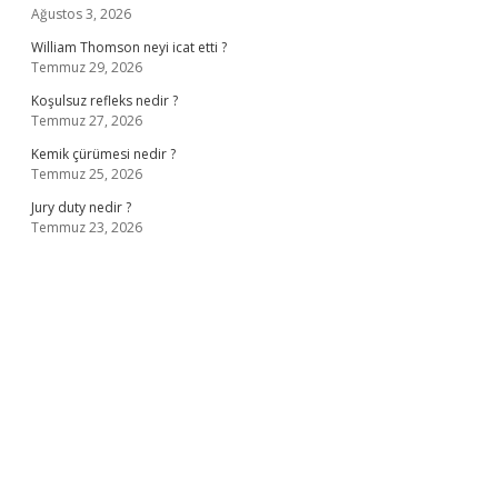
Ağustos 3, 2026
William Thomson neyi icat etti ?
Temmuz 29, 2026
Koşulsuz refleks nedir ?
Temmuz 27, 2026
Kemik çürümesi nedir ?
Temmuz 25, 2026
Jury duty nedir ?
Temmuz 23, 2026
ş
ilbet giriş adresi
www.betexper.xyz/