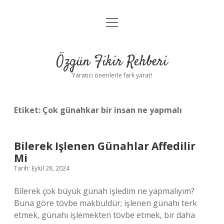
menüyü
Gizlilik Politikası
aç
Hakkımızda
Özgün Fikir Rehberi
Yasal Uyarı
Yaratıcı önerilerle fark yarat!
Etiket:
Çok günahkar bir insan ne yapmalı
Bilerek Işlenen Günahlar Affedilir
Mi
Tarih: Eylül 28, 2024
Bilerek çok büyük günah işledim ne yapmalıyım?
Buna göre tövbe makbuldür; işlenen günahı terk
etmek, günahı işlemekten tövbe etmek, bir daha