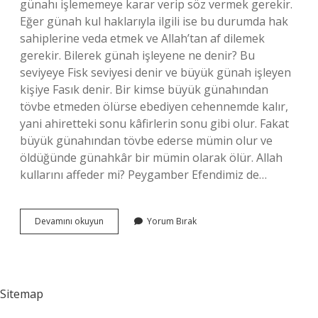
günahı işlememeye karar verip söz vermek gerekir.
Eğer günah kul haklarıyla ilgili ise bu durumda hak
sahiplerine veda etmek ve Allah’tan af dilemek
gerekir. Bilerek günah işleyene ne denir? Bu
seviyeye Fisk seviyesi denir ve büyük günah işleyen
kişiye Fasık denir. Bir kimse büyük günahından
tövbe etmeden ölürse ebediyen cehennemde kalır,
yani ahiretteki sonu kâfirlerin sonu gibi olur. Fakat
büyük günahından tövbe ederse mümin olur ve
öldüğünde günahkâr bir mümin olarak ölür. Allah
kullarını affeder mi? Peygamber Efendimiz de…
Bilerek
Devamını okuyun
Yorum Bırak
Işlenen
Günahlar
Affedilir
Mi
Sitemap