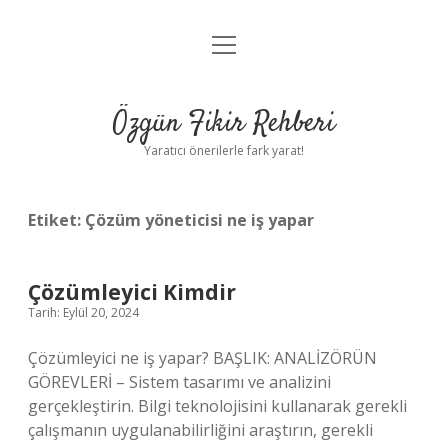
menüyü
Gizlilik Politikası
aç
Hakkımızda
Özgün Fikir Rehberi
Yasal Uyarı
Yaratıcı önerilerle fark yarat!
Etiket:
Çözüm yöneticisi ne iş yapar
Çözümleyici Kimdir
Tarih: Eylül 20, 2024
Çözümleyici ne iş yapar? BAŞLIK: ANALİZÖRÜN
GÖREVLERİ – Sistem tasarımı ve analizini
gerçekleştirin. Bilgi teknolojisini kullanarak gerekli
çalışmanın uygulanabilirliğini araştırın, gerekli