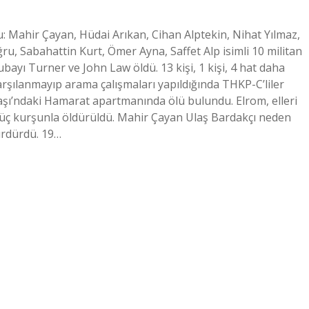
: Mahir Çayan, Hüdai Arıkan, Cihan Alptekin, Nihat Yılmaz,
, Sabahattin Kurt, Ömer Ayna, Saffet Alp isimli 10 militan
ayı Turner ve John Law öldü. 13 kişi, 1 kişi, 4 hat daha
şılanmayıp arama çalışmaları yapıldığında THKP-C’liler
aşı’ndaki Hamarat apartmanında ölü bulundu. Elrom, elleri
n üç kurşunla öldürüldü. Mahir Çayan Ulaş Bardakçı neden
sürdürdü. 19…