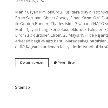
Tarih: Aralık 22, 2024
Mahir Cayan kimi öldürdü? Kızıldere olayının sonucu
Ertan Saruhan, Ahmet Atasoy, Sinan Kazım Özü Doğru
ile Gordon Banner, Charles isimli 3 yabancı NATO sub
Mahir Çayan hangi konsolosu öldürdü? Talepleri kar
Elrom’u öldürdüler. Elrom, 23 Mayıs 1971’de Nişant
arkadan bağlı ve ağzı bantlı olarak şakağına sıkıla
öldü? Kaçışının ardından faaliyetlerini İstanbul’da 
Mahir
Devamını okuyun
Yorum Bırak
Çayan
Kimi
Rehin
Aldı
Sitemap