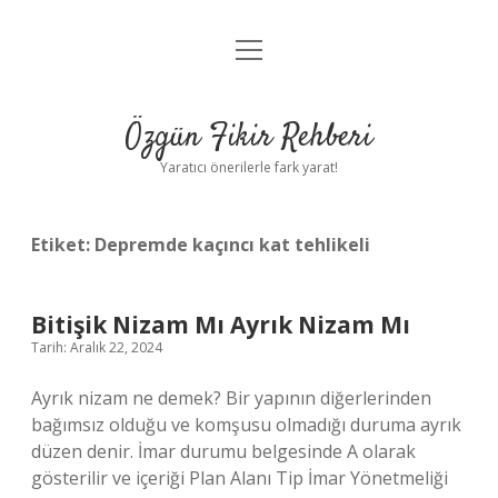
menüyü
Gizlilik Politikası
aç
Hakkımızda
Özgün Fikir Rehberi
Yasal Uyarı
Yaratıcı önerilerle fark yarat!
Etiket:
Depremde kaçıncı kat tehlikeli
Bitişik Nizam Mı Ayrık Nizam Mı
Tarih: Aralık 22, 2024
Ayrık nizam ne demek? Bir yapının diğerlerinden
bağımsız olduğu ve komşusu olmadığı duruma ayrık
düzen denir. İmar durumu belgesinde A olarak
gösterilir ve içeriği Plan Alanı Tip İmar Yönetmeliği