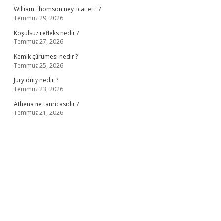
William Thomson neyi icat etti ?
Temmuz 29, 2026
Koşulsuz refleks nedir ?
Temmuz 27, 2026
Kemik çürümesi nedir ?
Temmuz 25, 2026
Jury duty nedir ?
Temmuz 23, 2026
Athena ne tanricasıdır ?
Temmuz 21, 2026
ilbet giriş adresi
www.betexper.xyz/