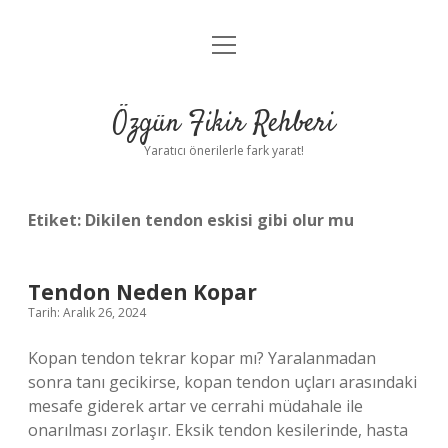
menüyü
Gizlilik Politikası
aç
Hakkımızda
Özgün Fikir Rehberi
Yasal Uyarı
Yaratıcı önerilerle fark yarat!
Etiket:
Dikilen tendon eskisi gibi olur mu
Tendon Neden Kopar
Tarih: Aralık 26, 2024
Kopan tendon tekrar kopar mı? Yaralanmadan
sonra tanı gecikirse, kopan tendon uçları arasındaki
mesafe giderek artar ve cerrahi müdahale ile
onarılması zorlaşır. Eksik tendon kesilerinde, hasta