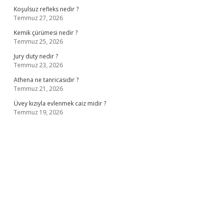
Koşulsuz refleks nedir ?
Temmuz 27, 2026
Kemik çürümesi nedir ?
Temmuz 25, 2026
Jury duty nedir ?
Temmuz 23, 2026
Athena ne tanricasıdır ?
Temmuz 21, 2026
Üvey kızıyla evlenmek caiz midir ?
Temmuz 19, 2026
ş
ilbet giriş adresi
www.betexper.xyz/