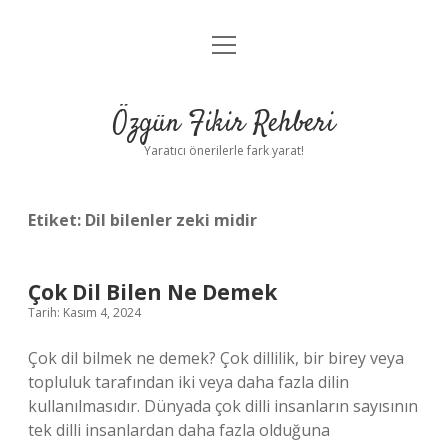
menüyü
Gizlilik Politikası
aç
Hakkımızda
Özgün Fikir Rehberi
Yasal Uyarı
Yaratıcı önerilerle fark yarat!
Etiket:
Dil bilenler zeki midir
Çok Dil Bilen Ne Demek
Tarih: Kasım 4, 2024
Çok dil bilmek ne demek? Çok dillilik, bir birey veya
topluluk tarafından iki veya daha fazla dilin
kullanılmasıdır. Dünyada çok dilli insanların sayısının
tek dilli insanlardan daha fazla olduğuna