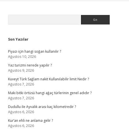
Sidebar
Arama
Son Yazılar
Piyazı için hangi soğan kullanılır ?
Ağustos 10, 2026
Yaz turizmi nerede yapılır ?
Ağustos 9, 2026
Kuveyt Türk Sağlam nakit Kullanılabilir limit Nedir ?
Ağustos 7, 2026
Maki bitki örtüsü hangi ağaç türlerinin genel adıdır ?
Ağustos 7, 2026
Dudullu ile Ayvalık arası kaç kilometredir ?
Ağustos 6, 2026
Kur’an ehli ne anlama gelir ?
Ağustos 6, 2026