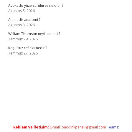
Avokado yüze sürülürse ne olur ?
Ağustos 5, 2026
Ala nedir anatomi ?
Ağustos 3, 2026
William Thomson neyi icat etti ?
Temmuz 29, 2026
Koşulsuz refleks nedir ?
Temmuz 27, 2026
ş
ilbet giriş adresi
www.betexper.xyz/
Reklam ve İletişim:
E-mail:
backlinkpaneli@gmail.com
Teams: