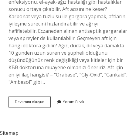
enfeksiyonu, el-ayak-ağız hastalığı gibi hastalıklar
sonucu ortaya çıkabilir. Aft acısını ne keser?
Karbonat veya tuzlu su ile gargara yapmak, aftların
iyileşme sürecini hızlandırabilir ve ağrıyı
hafifletebilir. Eczaneden alınan antiseptik gargaralar
veya spreyler de kullanılabilir. Geçmeyen aft için
hangi doktora gidilir? Ağız, dudak, dil veya damakta
10 günden uzun süren ve şüpheli olduğunu
düşündüğünüz renk değişikliği veya kitleler için bir
KBB doktoruna muayene olmanızı öneririz. Aft için
en iyi ilaç hangisi? – “Orabase”, “Gly-Oxid”, “Cankaid”,
“Ambesol” gibi…
Inatçı
Devamını okuyun
Yorum Bırak
Aft
Nasıl
Geçer
Sitemap