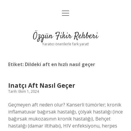
menüyü
Gizlilik Politikası
aç
Hakkımızda
Özgün Fikir Rehberi
Yasal Uyarı
Yaratıcı önerilerle fark yarat!
Etiket:
Dildeki aft en hızlı nasıl geçer
Inatçı Aft Nasıl Geçer
Tarih: Ekim 1, 2024
Geçmeyen aft neden olur? Kanserli tümörler; kronik
inflamatuvar bağırsak hastalığı, çölyak hastalığı (ince
bağırsak mukozasının kronik hastalığı), Behçet
hastalığı (damar iltihabı), HIV enfeksiyonu, herpes