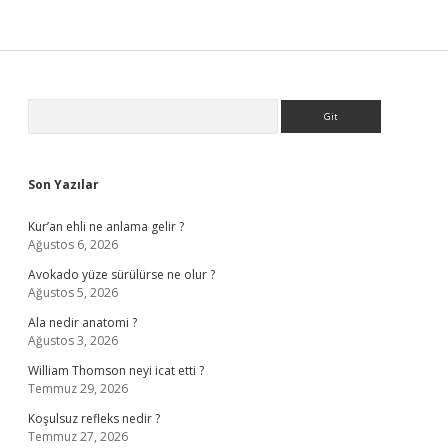
Sidebar
Arama
Son Yazılar
Kur’an ehli ne anlama gelir ?
Ağustos 6, 2026
Avokado yüze sürülürse ne olur ?
Ağustos 5, 2026
Ala nedir anatomi ?
Ağustos 3, 2026
William Thomson neyi icat etti ?
Temmuz 29, 2026
Koşulsuz refleks nedir ?
Temmuz 27, 2026