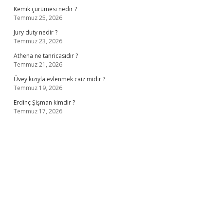
Kemik çürümesi nedir ?
Temmuz 25, 2026
Jury duty nedir ?
Temmuz 23, 2026
Athena ne tanricasıdır ?
Temmuz 21, 2026
Üvey kızıyla evlenmek caiz midir ?
Temmuz 19, 2026
Erdinç Şişman kimdir ?
Temmuz 17, 2026
iş
ilbet giriş adresi
www.betexper.xyz/