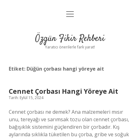
menüyü
Gizlilik Politikası
aç
Hakkımızda
Özgün Fikir Rehberi
Yasal Uyarı
Yaratıcı önerilerle fark yarat!
Etiket:
Düğün çorbası hangi yöreye ait
Cennet Çorbası Hangi Yöreye Ait
Tarih: Eylül 15, 2024
Cennet çorbası ne demek? Ana malzemeleri mısır
unu, tereyağı ve sarımsak tozu olan cennet çorbası,
bağışıklık sistemini güçlendiren bir çorbadır. Kış
aylarında sıklıkla tüketilen bu çorba, gribe ve soğuk