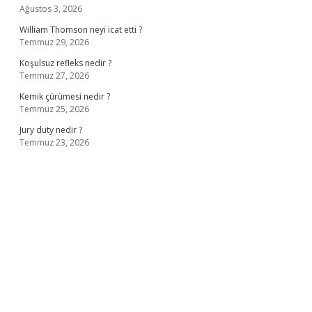
Ağustos 3, 2026
William Thomson neyi icat etti ?
Temmuz 29, 2026
Koşulsuz refleks nedir ?
Temmuz 27, 2026
Kemik çürümesi nedir ?
Temmuz 25, 2026
Jury duty nedir ?
Temmuz 23, 2026
ş
ilbet giriş adresi
www.betexper.xyz/