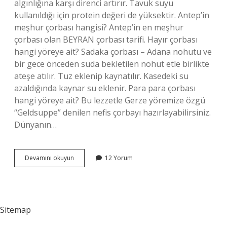
algınlığına karşı direnci artırır. Tavuk suyu
kullanıldığı için protein değeri de yüksektir. Antep’in
meşhur çorbası hangisi? Antep’in en meşhur
çorbası olan BEYRAN çorbası tarifi. Hayır çorbası
hangi yöreye ait? Sadaka çorbası – Adana nohutu ve
bir gece önceden suda bekletilen nohut etle birlikte
ateşe atılır. Tuz eklenip kaynatılır. Kasedeki su
azaldığında kaynar su eklenir. Para para çorbası
hangi yöreye ait? Bu lezzetle Gerze yöremize özgü
“Geldsuppe” denilen nefis çorbayı hazırlayabilirsiniz.
Dünyanın…
Cennet
Devamını okuyun
12 Yorum
Çorbası
Hangi
Yöreye
Ait
Sitemap