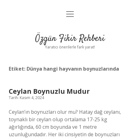
menüyü
Gizlilik Politikası
aç
Hakkımızda
Özgün Fikir Rehberi
Yasal Uyarı
Yaratıcı önerilerle fark yarat!
Etiket:
Dünya hangi hayvanın boynuzlarında
Ceylan Boynuzlu Mudur
Tarih: Kasım 4, 2024
Ceylan’ın boynuzları olur mu? Hatay dağ ceylanı,
toynaklı bir ceylan olup ortalama 17-25 kg
ağırlığında, 60 cm boyunda ve 1 metre
uzunluğundadır. Her iki cinsiyetin de boynuzları