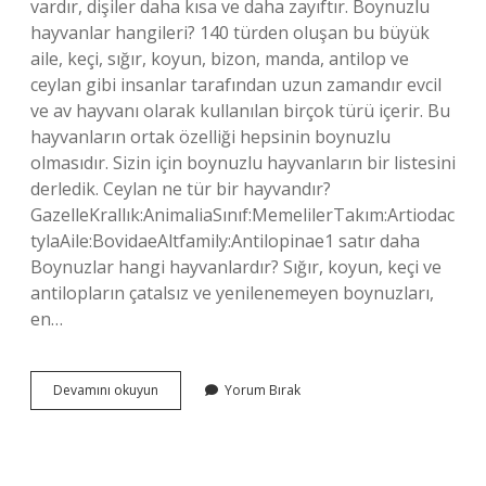
vardır, dişiler daha kısa ve daha zayıftır. Boynuzlu
hayvanlar hangileri? 140 türden oluşan bu büyük
aile, keçi, sığır, koyun, bizon, manda, antilop ve
ceylan gibi insanlar tarafından uzun zamandır evcil
ve av hayvanı olarak kullanılan birçok türü içerir. Bu
hayvanların ortak özelliği hepsinin boynuzlu
olmasıdır. Sizin için boynuzlu hayvanların bir listesini
derledik. Ceylan ne tür bir hayvandır?
GazelleKrallık:AnimaliaSınıf:MemelilerTakım:Artiodac
tylaAile:BovidaeAltfamily:Antilopinae1 satır daha
Boynuzlar hangi hayvanlardır? Sığır, koyun, keçi ve
antilopların çatalsız ve yenilenemeyen boynuzları,
en…
Ceylan
Devamını okuyun
Yorum Bırak
Boynuzlu
Mudur