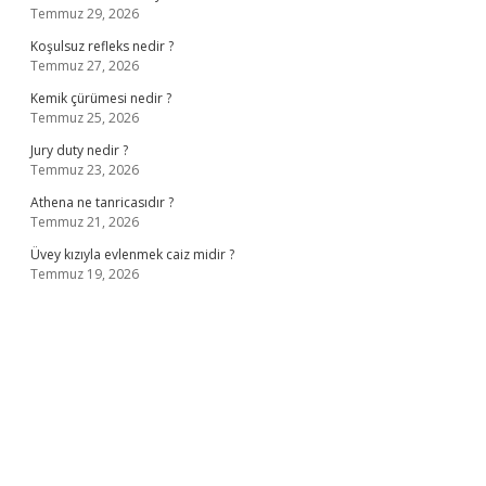
Temmuz 29, 2026
Koşulsuz refleks nedir ?
Temmuz 27, 2026
Kemik çürümesi nedir ?
Temmuz 25, 2026
Jury duty nedir ?
Temmuz 23, 2026
Athena ne tanricasıdır ?
Temmuz 21, 2026
Üvey kızıyla evlenmek caiz midir ?
Temmuz 19, 2026
ş
ilbet giriş adresi
www.betexper.xyz/