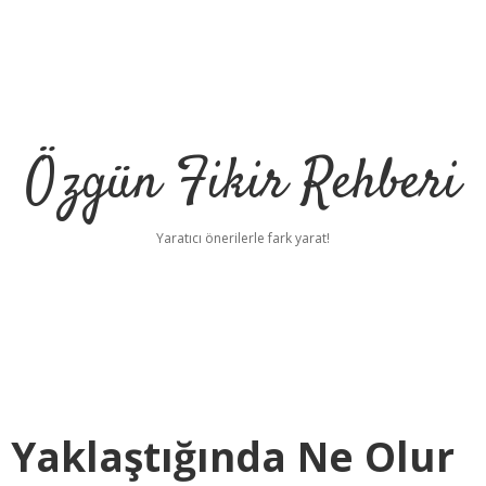
Özgün Fikir Rehberi
Yaratıcı önerilerle fark yarat!
 Yaklaştığında Ne Olur