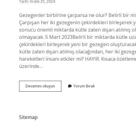
Tarih: Aralık 25, 2024
Gezegenler birbirine çarparsa ne olur? Belirli bir mi
Çarpışan her iki gezegenin çekirdekleri birleşerek 
sonucu önemli miktarda kütle zaten dışarı atılmış o
olmayacak. 5 Mart 2023Belirli bir miktarda kütle uzay
çekirdekleri birleşerek yeni bir gezegen oluşturac
kütle zaten dışarı atılmış olacağından, her iki gez
hareketleri insanı etkiler mi? HAYIR. Kısaca özetleme
üzerinde…
Gezegenler
Devamını okuyun
Yorum Bırak
Birbirine
Yaklaştığında
Ne
Olur
Sitemap