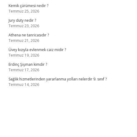
Kemik çürümesi nedir ?
Temmuz 25, 2026
Jury duty nedir ?
Temmuz 23, 2026
Athena ne tanricasıdır ?
Temmuz 21, 2026
Üvey kızıyla evlenmek caiz midir ?
Temmuz 19, 2026
Erdinç Şişman kimdir ?
Temmuz 17, 2026
Sağlık hizmetlerinden yararlanma yolları nelerdir 9. sınıf ?
Temmuz 14, 2026
iş
ilbet giriş adresi
www.betexper.xyz/