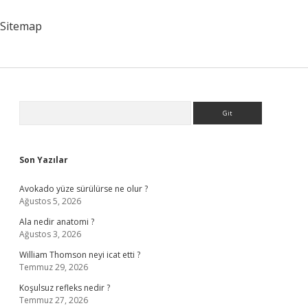
Düz
Olur
Sitemap
Sidebar
Arama
Son Yazılar
Avokado yüze sürülürse ne olur ?
Ağustos 5, 2026
Ala nedir anatomi ?
Ağustos 3, 2026
William Thomson neyi icat etti ?
Temmuz 29, 2026
Koşulsuz refleks nedir ?
Temmuz 27, 2026